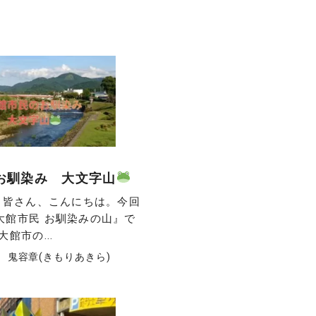
お馴染み 大文字山
】 皆さん、こんにちは。今回
大館市民 お馴染みの山』で
館市の...
日
鬼容章(きもりあきら)