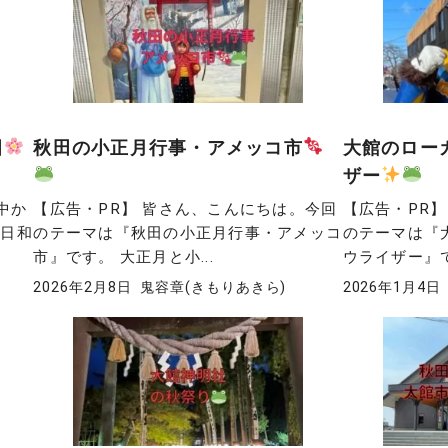
田
秋田の小正月行事・アメッコ市
大館のロー
ザー
前中か
【広告・PR】 皆さん、こんにちは。今回
【広告・PR
見日和
のテーマは『秋田の小正月行事・アメッコ
のテーマは『
市』です。 大正月と小...
ウライザー』です
2026年2月8日
鬼容章(きもりあきら)
2026年1月4日