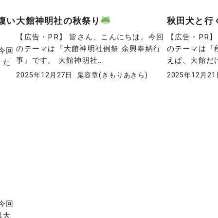
腹い
大館神明社の秋祭り
秋田犬と行
【広告・PR】 皆さん、こんにちは。今回
【広告・PR
のテーマは『大館神明社例祭 余興奉納行
のテーマは『
今回
事』です。 大館神明社...
えば、大館だけ
りた
2025年12月27日
鬼容章(きもりあきら)
2025年12月2
今回
県大