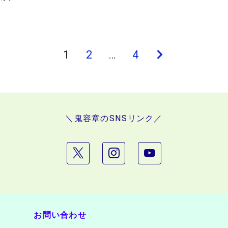
1
2
…
4
次
の
ペ
ー
＼鬼容章のSNSリンク／
ジ
お問い合わせ