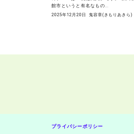
館市というと有名なもの...
2025年12月20日
鬼容章(きもりあきら)
投
稿
の
ペ
ー
ジ
送
り
プライバシーポリシー