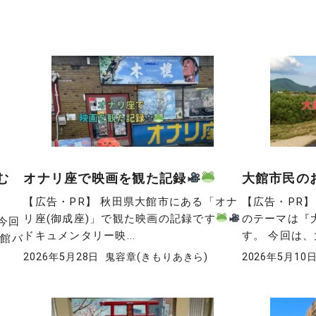
む
オナリ座で映画を観た記録
大館市民の
【広告・PR】 秋田県大館市にある「オナ
【広告・PR
リ座(御成座)」で観た映画の記録です
のテーマは『
今回
ドキュメンタリー映...
す。 今回は、大
大館バ
2026年5月28日
鬼容章(きもりあきら)
2026年5月10