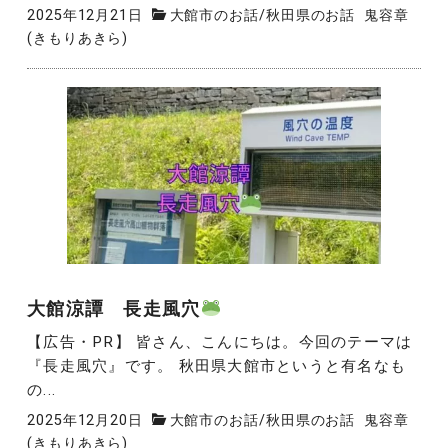
2025年12月21日
大館市のお話
/
秋田県のお話
鬼容章
(きもりあきら)
大館涼譚 長走風穴
【広告・PR】 皆さん、こんにちは。今回のテーマは
『長走風穴』です。 秋田県大館市というと有名なも
の...
2025年12月20日
大館市のお話
/
秋田県のお話
鬼容章
(きもりあきら)