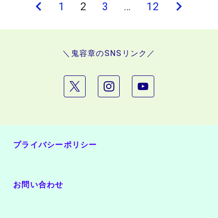
投
前
1
2
3
…
12
次
稿
の
の
の
ペ
ペ
＼鬼容章のSNSリンク／
ペ
ー
ー
ー
ジ
ジ
ジ
送
り
プライバシーポリシー
お問い合わせ