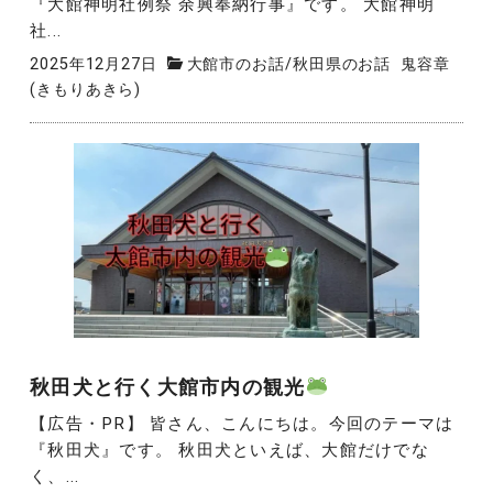
『大館神明社例祭 余興奉納行事』です。 大館神明
社...
2025年12月27日
大館市のお話
/
秋田県のお話
鬼容章
(きもりあきら)
秋田犬と行く大館市内の観光
【広告・PR】 皆さん、こんにちは。今回のテーマは
『秋田犬』です。 秋田犬といえば、大館だけでな
く、...