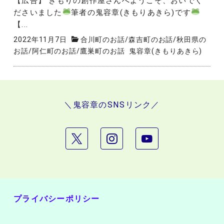
【広告】 きもりの創作屋さんへようこそ、おいでく
ださいました
筆者の鬼容章(きもりあきら)です
【...
2022年11月7日
合川町のお話
/
森吉町のお話
/
秋田県の
お話
/
阿仁町のお話
/
鷹巣町のお話
鬼容章(きもりあきら)
＼鬼容章のSNSリンク／
プライバシーポリシー