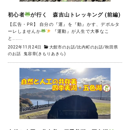
初心者
が行く 森吉山トレッキング (前編)
【広告・PR】 自分の『運』を『動』かす、デポルタ
ーレしませんか
『運動』が人生で大事なこ
と……...
2022年11月24日
大館市のお話
/
比内町のお話
/
秋田県
のお話
鬼容章(きもりあきら)