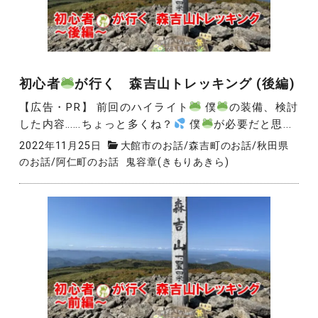
初心者
が行く 森吉山トレッキング (後編)
【広告・PR】 前回のハイライト
僕
の装備、検討
した内容……ちょっと多くね？
僕
が必要だと思...
2022年11月25日
大館市のお話
/
森吉町のお話
/
秋田県
のお話
/
阿仁町のお話
鬼容章(きもりあきら)