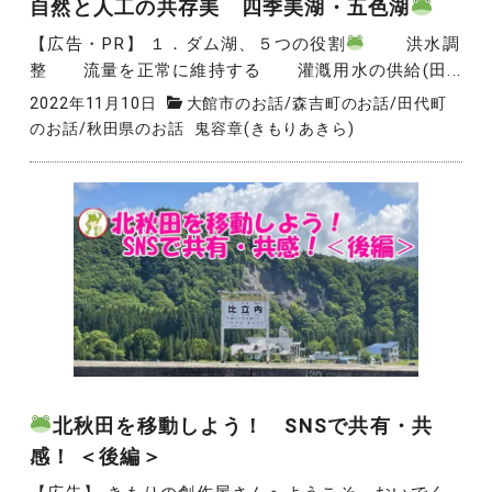
自然と人工の共存美 四季美湖・五色湖
【広告・PR】 １．ダム湖、５つの役割
洪水調
整 流量を正常に維持する 灌漑用水の供給(田...
2022年11月10日
大館市のお話
/
森吉町のお話
/
田代町
のお話
/
秋田県のお話
鬼容章(きもりあきら)
北秋田を移動しよう！ SNSで共有・共
感！ ＜後編＞