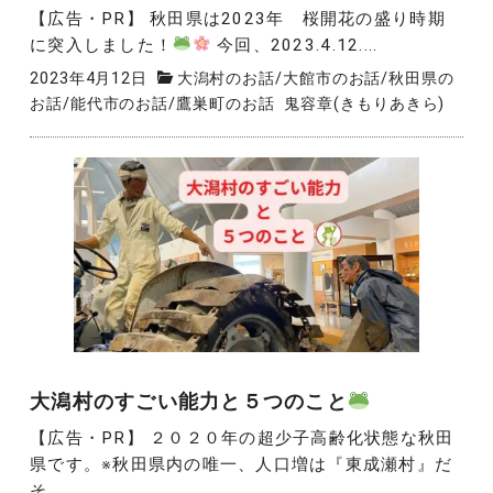
【広告・PR】 秋田県は2023年 桜開花の盛り時期
に突入しました！
今回、2023.4.12....
2023年4月12日
大潟村のお話
/
大館市のお話
/
秋田県の
お話
/
能代市のお話
/
鷹巣町のお話
鬼容章(きもりあきら)
大潟村のすごい能力と５つのこと
【広告・PR】 ２０２０年の超少子高齢化状態な秋田
県です。※秋田県内の唯一、人口増は『東成瀬村』だ
そ...