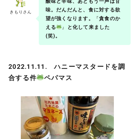
酸味と辛味、あともう一声は甘
味。だんだんと、食に対する欲
きもりさん
望が強くなります。
『
貪食のか
える
』
と化して来ました
(笑)。
2022.11.11. ハニーマスタードを調
合する件
ペパマス