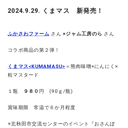
2024.9.29. くまマス 新発売！
ふかさわファーム
さん
×ジャム工房のら
さん
コラボ商品の第２弾！
くまマス<KUMAMASU>
＝熊肉味噌×にんにく×
粒マスタード
１瓶
９８０
円 (90ｇ/瓶)
賞味期限 常温で６か月程度
※北秋田市交流センターのイベント『おさんぽ