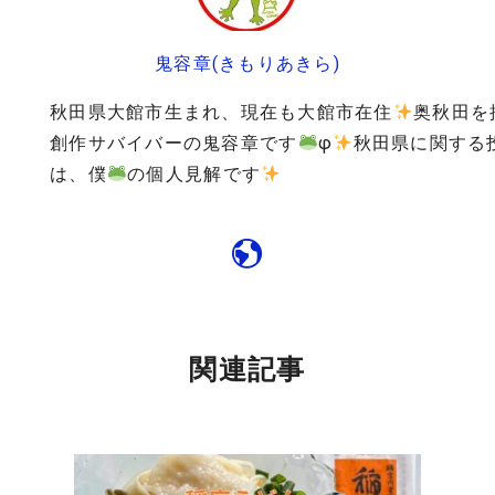
鬼容章(きもりあきら)
秋田県大館市生まれ、現在も大館市在住
奥秋田を
創作サバイバーの鬼容章です
φ
秋田県に関する
は、僕
の個人見解です
関連記事