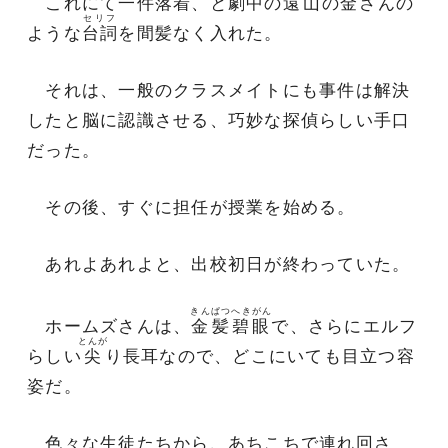
これにて一件落着、と劇中の
遠山
の
金
さんの
セリフ
ような
台詞
を間髪なく入れた。
それは、一般のクラスメイトにも事件は解決
したと脳に認識させる、巧妙な探偵らしい手口
だった。
その後、すぐに担任が授業を始める。
あれよあれよと、出校初日が終わっていた。
きんぱつへきがん
ホームズさんは、
金髪碧眼
で、さらにエルフ
とんが
らしい
尖
り長耳なので、どこにいても目立つ容
姿だ。
色々な生徒たちから、あちこちで連れ回さ