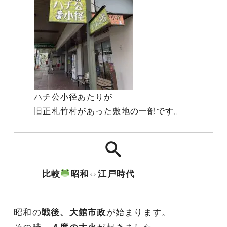
ハチ公小径あたりが
旧正札竹村があった敷地の一部です。
比較
昭和⇔江戸時代
昭和の
戦後、大館市政
が始まります。