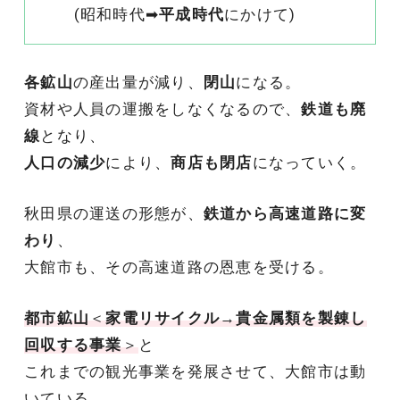
(昭和時代➡
平成時代
にかけて)
各鉱山
の産出量が減り、
閉山
になる。
資材や人員の運搬をしなくなるので、
鉄道も廃
線
となり、
人口の減少
により、
商店も閉店
になっていく。
秋田県の運送の形態が、
鉄道から高速道路に変
わり
、
大館市も、その高速道路の恩恵を受ける。
都市鉱山
＜
家電リサイクル
→
貴金属類を製錬し
回収する事業
＞
と
これまでの観光事業を発展させて、大館市は動
いている。