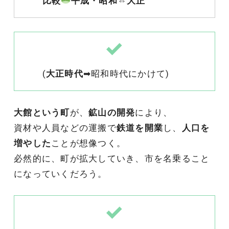
比較
平成・昭和⇔大正
(
大正時代
➡昭和時代にかけて)
大館という町
が、
鉱山の開発
により、
資材や人員などの運搬で
鉄道を開業
し、
人口を
増やした
ことが想像つく。
必然的に、町が拡大していき、市を名乗ること
になっていくだろう。