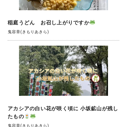
稲庭うどん お召し上がりですか
鬼容章(きもりあきら)
アカシアの白い花が咲く頃に 小坂鉱山が残し
たもの
鬼容章(きもりあきら)