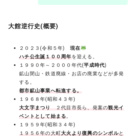
大館逆行史(
概要
)
２０２３(令和５年)
現在
ハチ公生誕１００周年
を迎える。
１９９０年～２０００年代(
平成時代
)
鉱山閉山・鉄道廃線・お店の廃業などが多発
する。
都市鉱山事業へ転進する。
１９６８年(昭和４３年)
大文字まつり
２代目市長ら、発案の
観光イ
ベントとして始まる
。
１９５９年(昭和３４年)
１９５６年の大町
大火より復興のシンボル
と