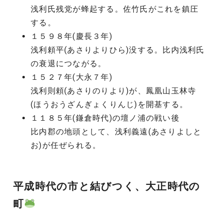
浅利氏残党が蜂起する。佐竹氏がこれを鎮圧
する。
１５９８年(慶長３年)
浅利頼平(あさりよりひら)没する。比内浅利氏
の衰退につながる。
１５２７年(大永７年)
浅利則頼(あさりのりより)が、鳳凰山玉林寺
(ほうおうざんぎょくりんじ)を開基する。
１１８５年(鎌倉時代)の壇ノ浦の戦い後
比内郡の地頭として、浅利義遠(あさりよしと
お)が任ぜられる。
平成時代の市と結びつく、大正時代の
町