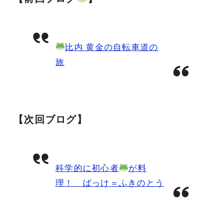
比内 黄金の自転車道の
旅
【次回ブログ】
科学的に初心者
が料
理！ ばっけ＝ふきのとう