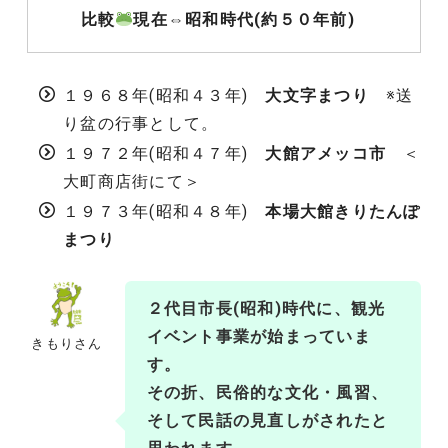
比較
現在⇔昭和時代(
約５０年前
)
１９６８年(昭和４３年)
大文字まつり
※送
り盆の行事として。
１９７２年(昭和４７年)
大館アメッコ市
＜
大町商店街にて＞
１９７３年(昭和４８年)
本場大館きりたんぽ
まつり
２代目市長(
昭和
)時代に、観光
イベント事業が始まっていま
きもりさん
す。
その折、民俗的な文化・風習、
そして民話の見直しがされたと