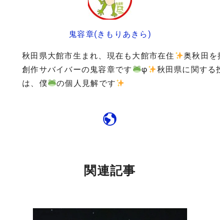
鬼容章(きもりあきら)
秋田県大館市生まれ、現在も大館市在住
奥秋田を
創作サバイバーの鬼容章です
φ
秋田県に関する
は、僕
の個人見解です
関連記事