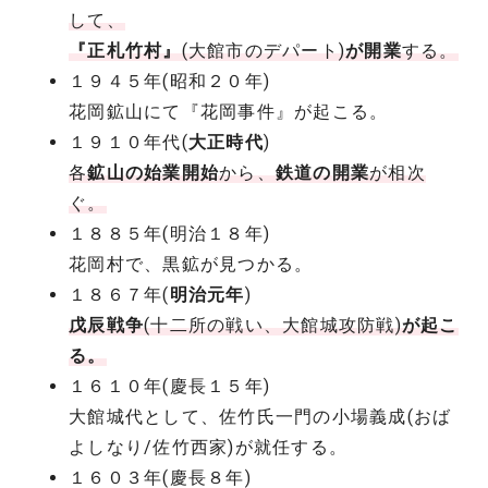
して、
『正札竹村』
(大館市のデパート)
が開業
する。
１９４５年(昭和２０年)
花岡鉱山にて『花岡事件』が起こる。
１９１０年代(
大正時代
)
各
鉱山の始業開始
から、
鉄道の開業
が相次
ぐ。
１８８５年(明治１８年)
花岡村で、黒鉱が見つかる。
１８６７年(
明治元年
)
戊辰戦争
(十二所の戦い、大館城攻防戦)
が起こ
る。
１６１０年(慶長１５年)
大館城代として、佐竹氏一門の小場義成(おば
よしなり/佐竹西家)が就任する。
１６０３年(慶長８年)