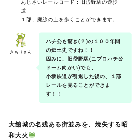
あじさいレールロード：旧岱野駅の遊歩
道
１部、廃線の上を歩くことができます。
ハチ公も驚き(？)の１００年間
の郷土史ですね！！
きもりさん
因みに、旧岱野駅(
ニプロハチ公
ドーム向かい
)でも、
小坂鉄道が引退した後の、１部
レールを見ることができま
す！！
大館城の名残ある街並みを
、
焼失する昭
和大火