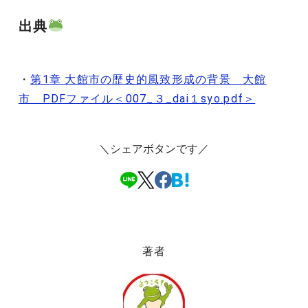
出典
・
第1章 大館市の歴史的風致形成の背景 大館
市 PDFファイル＜007_３_dai１syo.pdf＞
＼シェアボタンです／
著者