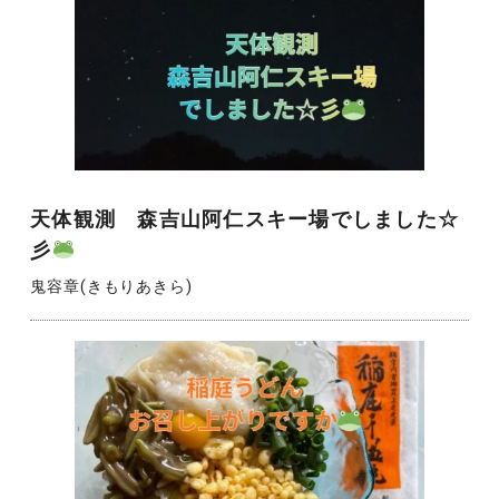
天体観測 森吉山阿仁スキー場でしました☆
彡
鬼容章(きもりあきら)