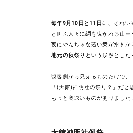
毎年
9月10日と11日
に、それい
と叫ぶ人々に綱を曳かれる山車
夜にやんちゃな若い衆が水をか
地元の秋祭り
という漠然とした
観客側から見えるものだけで、
『(大館)神明社の祭り？』だと
もっと奥深いものがありました
大館神明社例祭