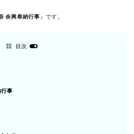
祭 余興奉納行事
』です。
目次
納行事