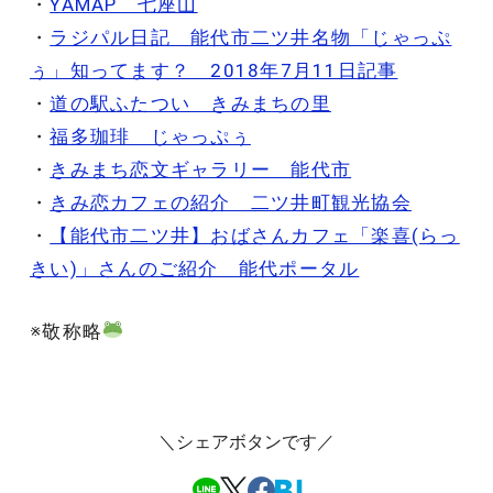
・
YAMAP 七座山
・
ラジパル日記 能代市二ツ井名物「じゃっぷ
ぅ」知ってます？ 2018年7月11日記事
・
道の駅ふたつい きみまちの里
・
福多珈琲 じゃっぷぅ
・
きみまち恋文ギャラリー 能代市
・
きみ恋カフェの紹介 二ツ井町観光協会
・
【能代市二ツ井】おばさんカフェ「楽喜(らっ
きい)」さんのご紹介 能代ポータル
※敬称略
＼シェアボタンです／