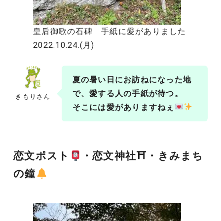
皇后御歌の石碑 手紙に愛がありました
2022.10.24.(月)
夏の暑い日にお訪ねになった地
で、愛する人の手紙が待つ。
きもりさん
そこには愛がありますねぇ
恋文ポスト
・恋文神社⛩・きみまち
の鐘