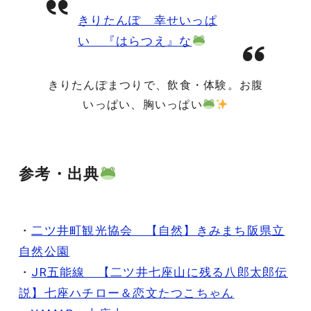
きりたんぽ 幸せいっぱ
い 『はらつえ』な
きりたんぽまつりで、飲食・体験。お腹
いっぱい、胸いっぱい
参考・出典
・
二ツ井町観光協会 【自然】きみまち阪県立
自然公園
・
JR五能線 【二ツ井七座山に残る八郎太郎伝
説】七座ハチロー＆恋文たつこちゃん