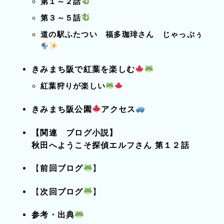
第１～２話
第３～５話
道の駅ふたつい 福多珈琲さん じゃっぷぅ
きみまち阪で紅葉を楽しむ
紅葉狩りが楽しい
きみまち阪公園
アクセス
【関連 ブログ小説】
秋田へようこそ探偵エルフさん 第１２話
【
前回ブログ
】
【
次回ブログ
】
参考・出典