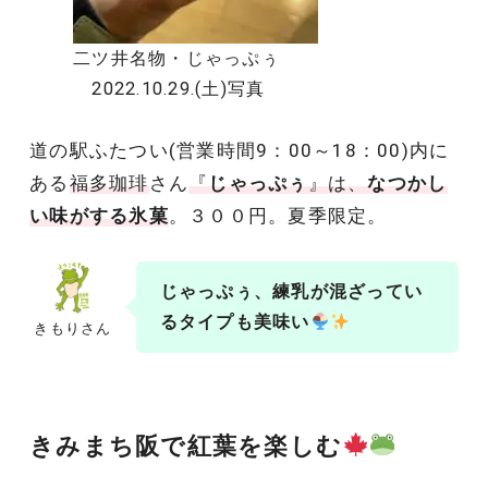
二ツ井名物・じゃっぷぅ
2022.10.29.(土)写真
道の駅ふたつい(営業時間9：00～18：00)内に
ある
福多珈琲
さん
『
じゃっぷぅ
』は、
なつかし
い味がする氷菓
。３００円。夏季限定。
じゃっぷぅ、練乳が混ざってい
るタイプも美味い
きもりさん
きみまち阪で紅葉を楽しむ