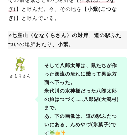
その猫を繋ぎとめた場所を【
猫繋(ねこつな
ぎ)
】と呼んだ。今、その地を【
小繋(こつな
ぎ)
】と呼んでいる。
※
七座山〈ななくらさん〉の対岸
、
道の駅ふた
つい
の場所あたり、
小繋
。
そして八郎太郎は、鼠たちが作
った濁流の流れに乗って男鹿方
きもりさん
面へ下った。
米代川の水神様だった八郎太郎
の旅はつづく……八郎湖(大潟村)
まで。
あ、下の画像は、道の駅ふたつ
いにある、んめやづ(氷菓子)で
す