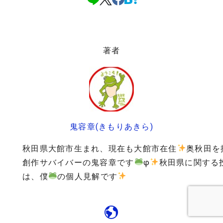
著者
鬼容章(きもりあきら)
秋田県大館市生まれ、現在も大館市在住
奥秋田を
創作サバイバーの鬼容章です
φ
秋田県に関する
は、僕
の個人見解です