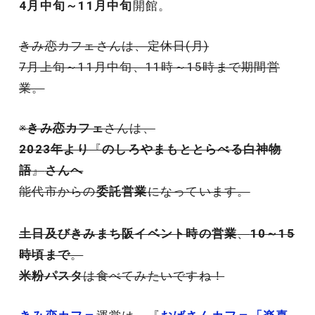
4月中旬～11月中旬
開館。
きみ恋カフェさんは、定休日(月)
7月上旬～11月中旬、11時～15時まで期間営
業。
※
きみ恋カフェ
さんは、
2023年より
『
のしろやまもととらべる白神物
語
』
さんへ
能代市からの
委託営業
になっています。
土日及びきみまち阪イベント時の営業
、
10～15
時頃まで
。
米粉パスタ
は食べてみたいですね！