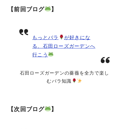
【
前回ブログ
】
もっとバラ
が好きにな
る、石田ローズガーデンへ
行こう
石田ローズガーデンの薔薇を全力で楽し
むバラ知識
【
次回ブログ
】