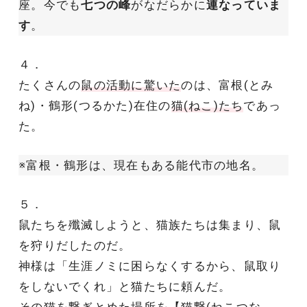
座。今でも
七つの峰
がなだらかに
連なっていま
す
。
４．
たくさんの
鼠の活動に驚いた
のは、富根(とみ
ね)・鶴形(つるかた)在住の
猫(ねこ)たち
であっ
た。
※富根・鶴形は、現在もある能代市の地名。
５．
鼠たちを殲滅しようと、猫族たちは集まり、鼠
を狩りだしたのだ。
神様は「生涯ノミに困らなくするから、鼠取り
をしないでくれ」と猫たちに頼んだ。