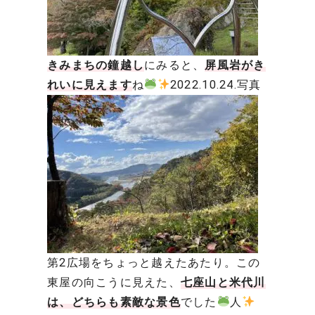
きみまちの鐘越し
にみると、
屏風岩がき
れいに見えます
ね
2022.10.24.写真
第2広場をちょっと越えたあたり。この
東屋の向こうに見えた、
七座山と米代川
は、どちらも素敵な景色
でした
人