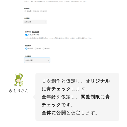
１次創作と仮定し、
オリジナル
に
青チェック
します。
きもりさん
全年齢を仮定し、
閲覧制限
に
青
チェック
です。
全体に公開
と仮定します。